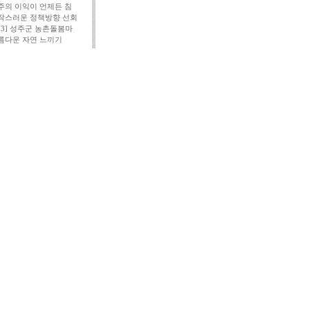
주의 이익이 언제든 침
작스러운 정책방향 선회
113] 성주군 농촌돌봄마
름다운 자연 느끼기