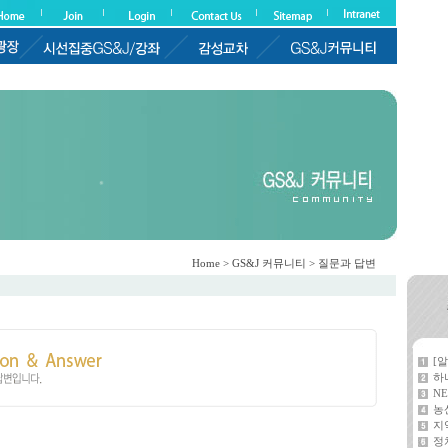
Home > GS&J 커뮤니티 > 질문과 답변
[
하
NE
농
지
정