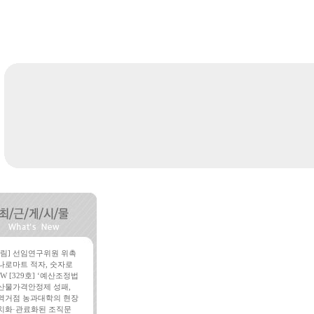
알림] 선임연구위원 위촉
나로마트 적자, 숫자로
W [329호] ‘예산조정법
산물가격안정제 성패,
역거점 농과대학의 현장
치화·관료화된 조직문