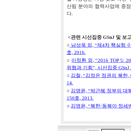
산림 분야의 협력사업에 중점
다.
<관련 시선집중 GSnJ 및 보
○
남성욱 외, “제4차 핵실험 이
호, 2016.
○
이정환 외, “2016 TOP 
위협과 기회”, 시선집중 GSnJ 21
○
김철, “김정은 정권의 북한, 어
14.
○
김영윤, “박근혜 정부의 대북
150호, 2013.
○
김영윤, “북한·동북아 정세변화