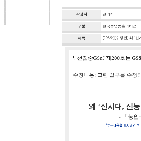
작성자
관리자
구분
한국농업농촌의비전
[208호](수정판) 왜 
제목
시선집중GSnJ 제208호는 G
수정내용: 그림 일부를 수정
왜 ‘신시대, 신
- 「농업·