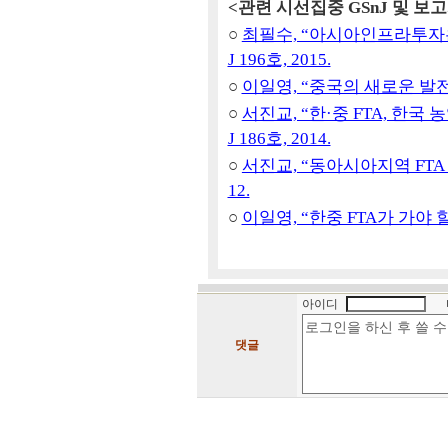
<관련 시선집중 GSnJ 및 보
○
최필수, “아시아인프라투자은행
J 196호, 2015.
○
이일영, “중국의 새로운 발전전략
○
서진교, “한·중 FTA, 한국
J 186호, 2014.
○
서진교, “동아시아지역 FTA 
12.
○
이일영, “한중 FTA가 가야 할 
아이디
댓글