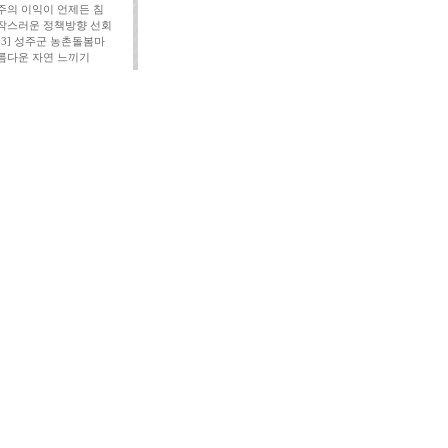
주의 이익이 언제든 침
작스러운 정책방향 선회
113] 성주군 농촌돌봄마
름다운 자연 느끼기