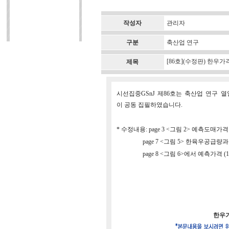
작성자
관리자
구분
축산업 연구
[86호](수정판) 한우
제목
시선집중GSnJ 제86호는 축산업 연구 열
이 공동 집필하였습니다.
* 수정내용: page 3 <그림 2> 예측도매가
page 7 <그림 5> 한육우공급량과
page 8 <그림 6>에서 예측가격 (1),
한우가