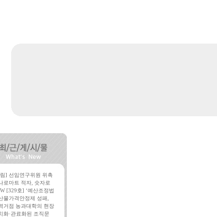
알림] 선임연구위원 위촉
나로마트 적자, 숫자로
W [329호] ‘예산조정법
산물가격안정제 성패,
역거점 농과대학의 현장
치화·관료화된 조직문