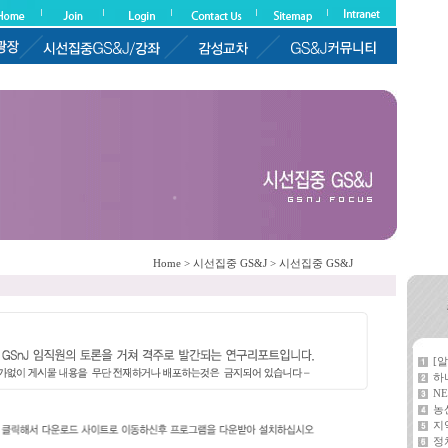
Home > 시선집중 GS&J > 시선집중 GS&J
[
하
NE
농
지
정