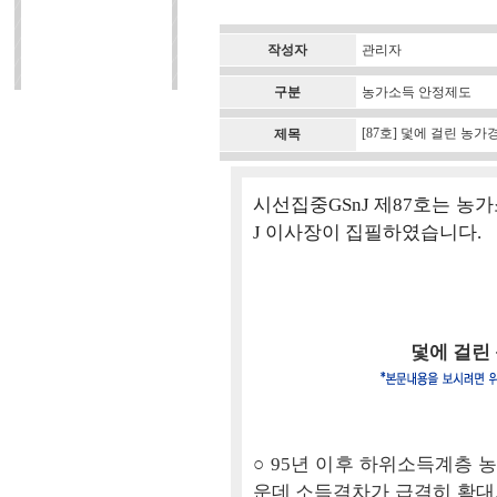
작성자
관리자
구분
농가소득 안정제도
[87호] 덫에 걸린 농
제목
시선집중GSnJ 제87호는 농
J 이사장이 집필하였습니다.
덫에 걸린
○ 95년 이후 하위소득계층
운데 소득격차가 급격히 확대