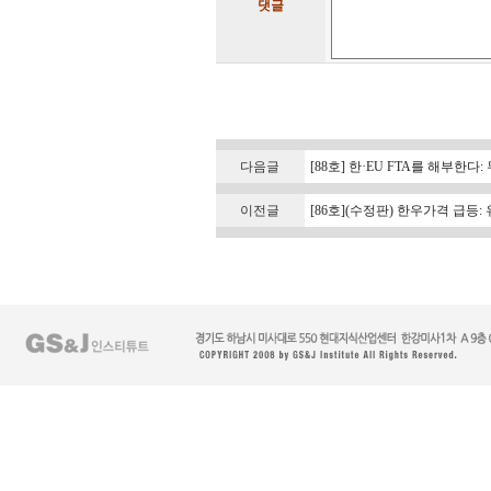
댓글
다음글
[88호] 한·EU FTA를 해부한
이전글
[86호](수정판) 한우가격 급등: