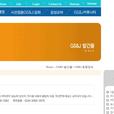
Home > GS&J 발간물> GS&J 동향정보
[
하
NE
농
지
정