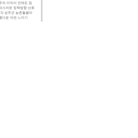
주의 이익이 언제든 침
작스러운 정책방향 선회
113] 성주군 농촌돌봄마
름다운 자연 느끼기