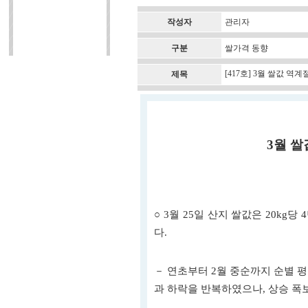
작성자
관리자
구분
쌀가격 동향
[417호] 3월 쌀값 역계
제목
3월 쌀
○ 3월 25일 산지 쌀값은 20kg당 
다.
－ 연초부터 2월 중순까지 순별 평균
과 하락을 반복하였으나, 상승 폭보