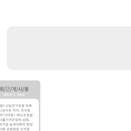
알림] 선임연구위원 위촉
나로마트 적자, 숫자로
W [329호] ‘예산조정법
산물가격안정제 성패,
역거점 농과대학의 현장
치화·관료화된 조직문