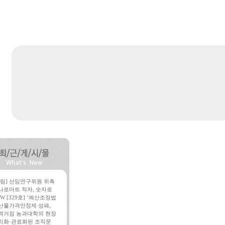
알림] 선임연구위원 위촉
나로마트 적자, 숫자로
W [329호] ‘예산조정법
산물가격안정제 성패,
역거점 농과대학의 현장
치화·관료화된 조직문