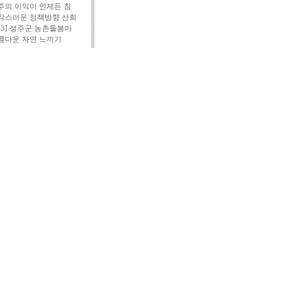
주의 이익이 언제든 침
작스러운 정책방향 선회
113] 성주군 농촌돌봄마
름다운 자연 느끼기