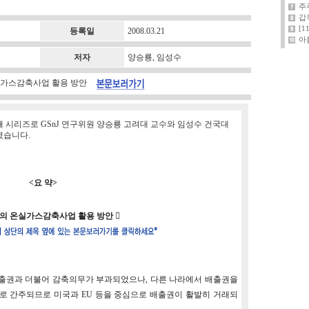
주
갑
[
등록일
2008.03.21
아
저자
양승룡, 임성수
온실가스감축사업 활용 방안
째 시리즈
로 GSnJ 연구위원 양승룡 고려대 교수와 임성수 건국대
였습니다.
<요 약>
의 온실가스감축사업 활용 방안

배출권과 더불어 감축의무가 부과되었으나, 다른 나라에서 배출권을
로 간주되므로 미국과 EU 등을 중심으로 배출권이 활발히 거래되