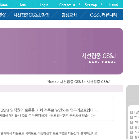
Home > 시선집중 GS&J > 시선집중 GS&J
[
하
NE
농
지
정