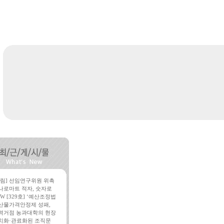
알림] 선임연구위원 위촉
나로마트 적자, 숫자로
W [329호] ‘예산조정법
산물가격안정제 성패,
역거점 농과대학의 현장
치화·관료화된 조직문