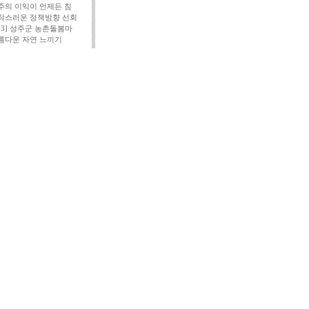
주의 이익이 언제든 침
작스러운 정책방향 선회
113] 성주군 농촌돌봄마
름다운 자연 느끼기