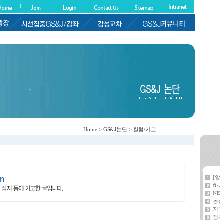
Home > GS&J논단 > 칼럼/기고
[
하
NE
농
지
정