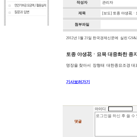
작성자
관리자
제목
[보도] 토종 야생花
첨부파일
2012년 1월 21일 한국경제신문에 실린 G
토종 야생花ㆍ묘목 대중화한 종자
명장을 찾아서 장형태 대한종묘조경 대
기사보러가기
아이디
댓글