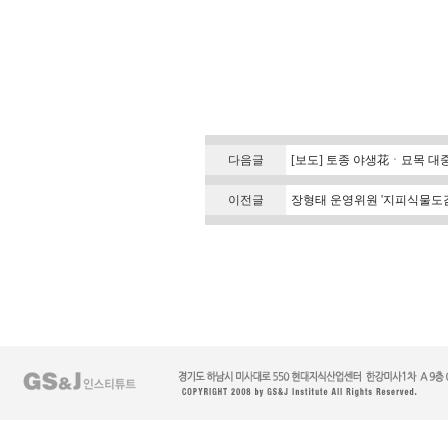
다음글
[보도] 토종 야생花ㆍ묘목 대
이전글
장형태 운영위원 '지피식물도감