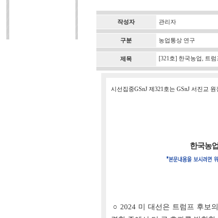
작성자
관리자
구분
농업통상 연구
[321호] 한국농업, 
제목
시선집중GSnJ 제321호는 GSnJ 서진교
한국농업
○ 2024 미 대선은 트럼프 후보