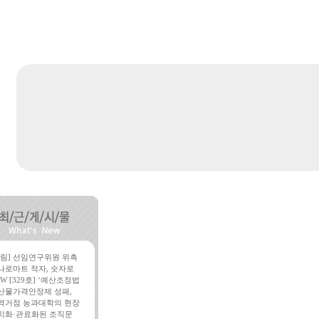
알림] 선임연구위원 위촉
나로마트 적자, 숫자로
W [329호] ‘예산조정법
산물가격안정제 성패,
역거점 농과대학의 현장
치화·관료화된 조직문