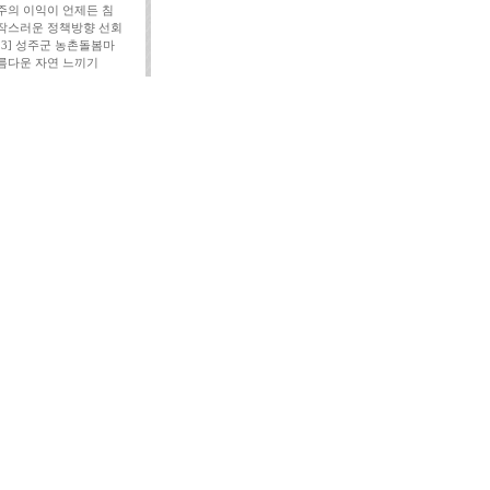
주의 이익이 언제든 침
작스러운 정책방향 선회
113] 성주군 농촌돌봄마
름다운 자연 느끼기