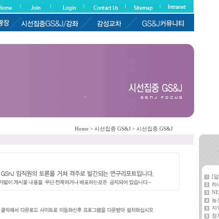
Home > 시선집중 GS&J > 시선집중 GS&J
[
하
NE
농
지
정