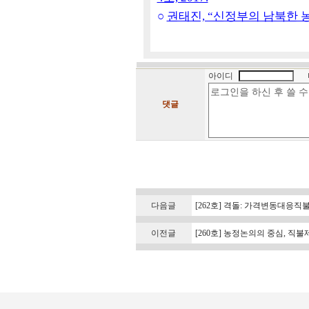
○
권태진, “신정부의 남북한 농업협
아이디
댓글
다음글
[262호] 격돌: 가격변동대응직
이전글
[260호] 농정논의의 중심, 직