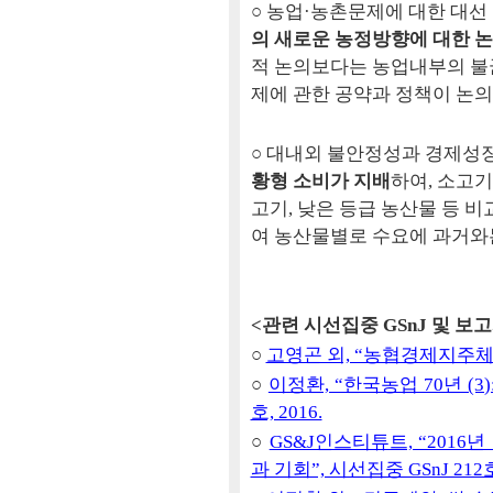
○ 농업·농촌문제에 대한 대
의 새로운 농정방향에 대한 
적 논의보다는 농업내부의 불균
제에 관한 공약과 정책이 논의
○ 대내외 불안정성과 경제성
황형 소비가 지배
하여, 소고기
고기, 낮은 등급 농산물 등 
여 농산물별로 수요에 과거와
<관련 시선집중 GSnJ 및 보
○
고영곤 외, “농협경제지주체제의
○
이정환, “한국농업 70년 (3)
호, 2016.
○
GS&J인스티튜트, “201
과 기회”, 시선집중 GSnJ 212호,