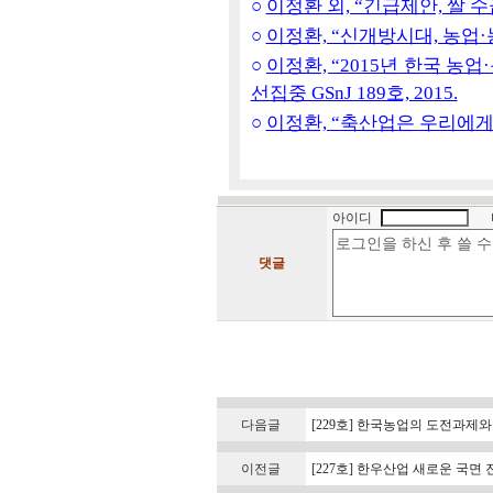
○
이정환 외, “긴급제안, 쌀 수급
○
이정환, “신개방시대, 농업·농정
○
이정환, “2015년 한국 농
선집중 GSnJ 189호, 2015.
○
이정환, “축산업은 우리에게 무엇
아이디
댓글
다음글
[229호] 한국농업의 도전과제와
이전글
[227호] 한우산업 새로운 국면