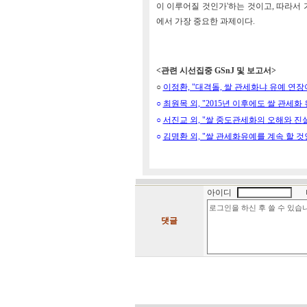
이 이루어질 것인가'하는 것이고, 따라서 
에서 가장 중요한 과제이다.
<관련 시선집중 GSnJ 및 보고서>
○
이정환, "대격돌, 쌀 관세화냐 유예 연장이냐"
○
최원목 외, "2015년 이후에도 쌀 관세화 유예
○
서진교 외, "쌀 중도관세화의 오해와 진실" G
○
김명환 외, "쌀 관세화유예를 계속 할 것인가?
아이디
댓글