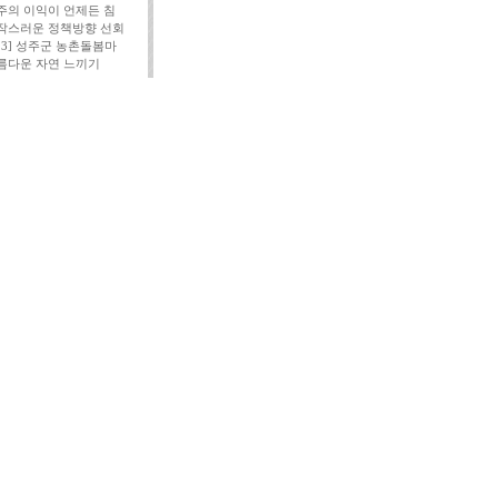
주의 이익이 언제든 침
작스러운 정책방향 선회
113] 성주군 농촌돌봄마
름다운 자연 느끼기