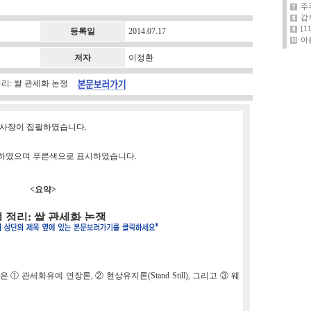
주
갑
[
등록일
2014.07.17
아
저자
이정환
 정리: 쌀 관세화 논쟁
 이사장이 집필하였습니다.
완하였으며 푸른색으로 표시하였습니다.
<요약>
 정리: 쌀 관세화 논쟁
 관세화유예 연장론, ② 현상유지론(Stand Still), 그리고 ③ 웨