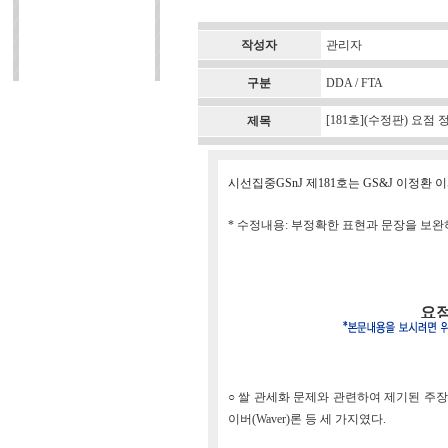
작성자
관리자
구분
DDA / FTA
[181호](수정판) 요점
제목
시선집중GSnJ 제181호는 GS&J 이정환
* 수정내용: 부정확한 표현과 문장을 보
요점
○ 쌀 관세화 문제와 관련하여 제기된 주장은 ①
이버(Waver)론 등 세 가지였다.