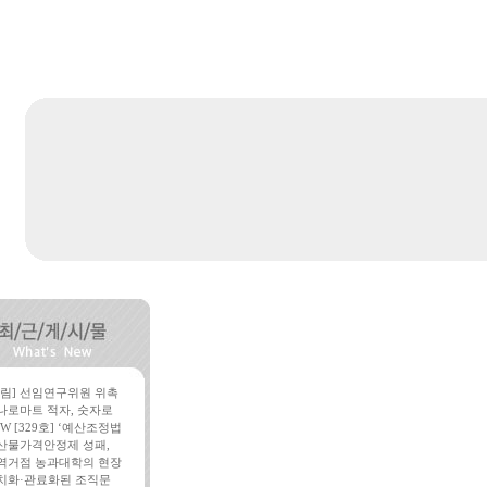
알림] 선임연구위원 위촉
나로마트 적자, 숫자로
W [329호] ‘예산조정법
산물가격안정제 성패,
역거점 농과대학의 현장
치화·관료화된 조직문