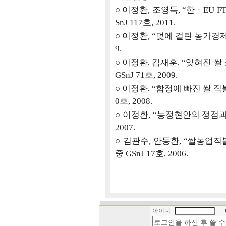
○
이정환, 조영득, “한ㆍEU F
SnJ 117호, 2011.
○
이정환, “덫에 걸린 농가경제,
9.
○
이정환, 김재훈, “잊혀진 
GSnJ 71호, 2009.
○
이정환, “함정에 빠진 쌀 직불
0호, 2008.
○
이정환, “농정현안의 쟁점과 대
2007.
○
김관수, 안동환, “쌀농업직
중 GSnJ 17호, 2006.
아이디