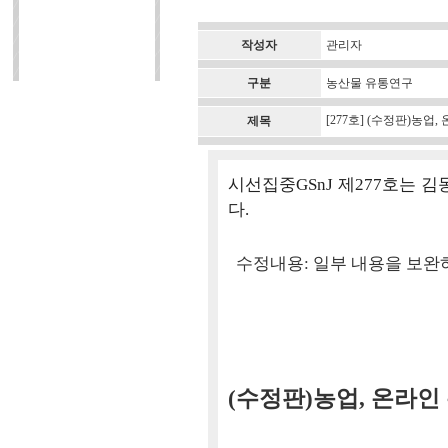
작성자
관리자
구분
농산물 유통연구
[277호] (수정판)농
제목
시선집중GSnJ 제277호는
다.
수정내용: 일부 내용을 보완
(수정판)농업, 온라인