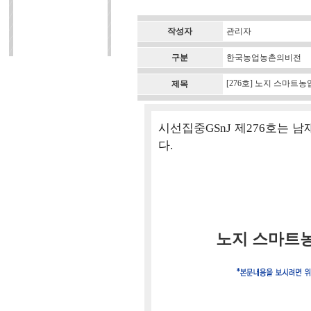
작성자
관리자
구분
한국농업농촌의비전
[276호] 노지 스마트
제목
시선집중GSnJ 제276호는
다.
노지 스마트농