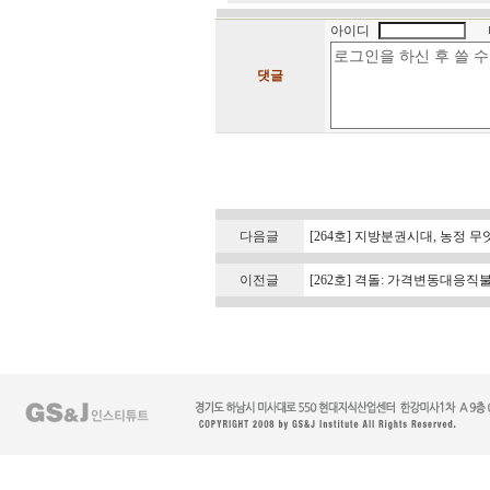
아이디
댓글
다음글
[264호] 지방분권시대, 농정 
이전글
[262호] 격돌: 가격변동대응직