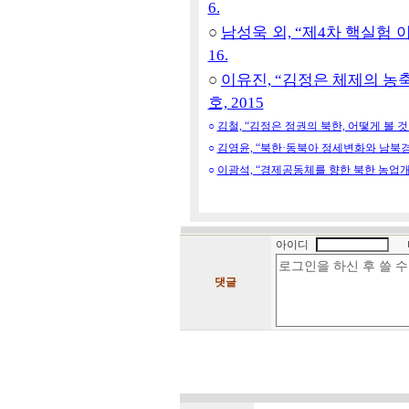
6.
○
남성욱 외, “제4차 핵실험 이
16.
○
이유진, “김정은 체제의 농축
호, 2015
○
김철, “김정은 정권의 북한, 어떻게 볼 것인가?
○
김영윤, “북한·동북아 정세변화와 남북경협”, 
○
이광석, “경제공동체를 향한 북한 농업개발 지
아이디
댓글