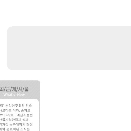
알림] 선임연구위원 위촉
나로마트 적자, 숫자로
W [329호] ‘예산조정법
산물가격안정제 성패,
역거점 농과대학의 현장
치화·관료화된 조직문