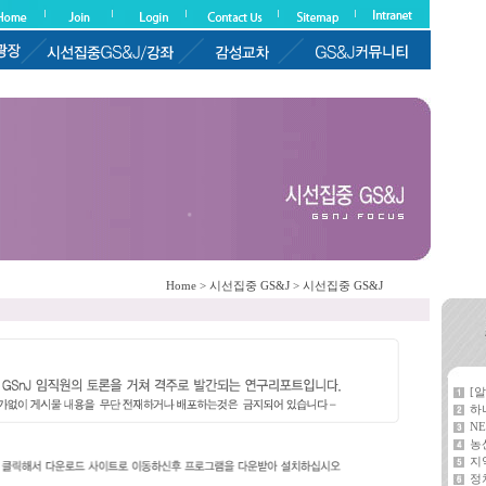
Home > 시선집중 GS&J > 시선집중 GS&J
[
하
NE
농
지
정