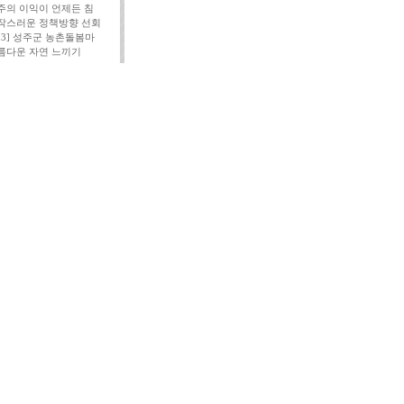
주의 이익이 언제든 침
작스러운 정책방향 선회
113] 성주군 농촌돌봄마
름다운 자연 느끼기