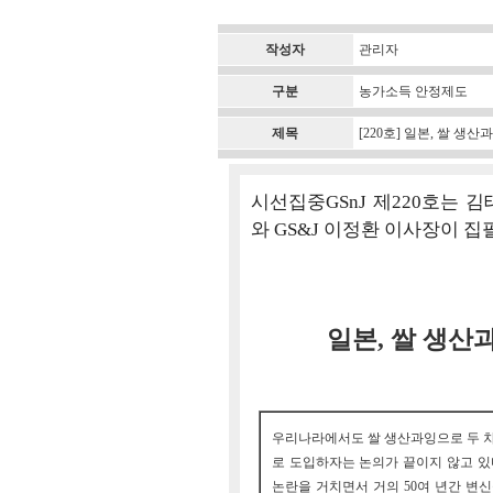
작성자
관리자
구분
농가소득 안정제도
제목
[220호] 일본, 쌀 
시선집중GSnJ 제220호는
와 GS&J 이정환 이사장이 
일본, 쌀 생산
우리나라에서도 쌀 생산과잉으로 두 
로 도입하자는 논의가 끝이지 않고 있다
논란을 거치면서 거의 50여 년간 변신