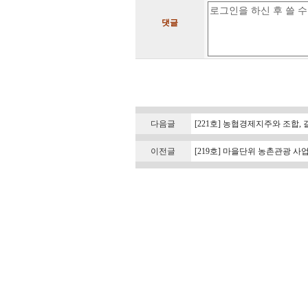
댓글
다음글
[221호] 농협경제지주와 조합,
이전글
[219호] 마을단위 농촌관광 사