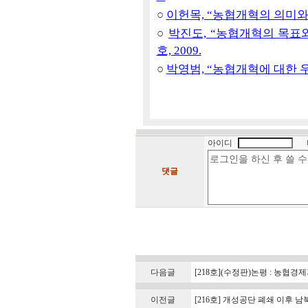
○
이헌목, “농협개혁의 의미와 4대
○
박진도, “농협개혁의 목표와 
호, 2009.
○
박영범, “농협개혁에 대한 우문우
아이디
댓글
다음글
[218호](수정판)논평 : 농협
이전글
[216호] 개성공단 폐쇄 이후 