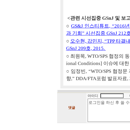
<관련 시선집중 GSnJ 및 보
○
GS&J 인스티튜트, “20
과 기회” 시선집중 GSnJ 212호,
○
오수현, 강민지, “TPP 타
GSnJ 209호, 2015.
○ 최원목, WTO/SPS 협정의 동등성[
ional Conditions] 이슈에 
○ 임정빈, “WTO/SPS 협
향,” DDA/FTA포럼 발표자료, 2
아이디
댓글