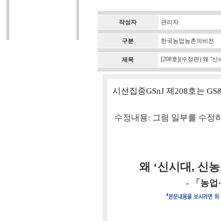
작성자
관리자
구분
한국농업농촌의비전
[208호](수정판) 왜 
제목
시선집중GSnJ 제208호는 G
수정내용: 그림 일부를 수정
왜 ‘신시대, 신
- 「농업·