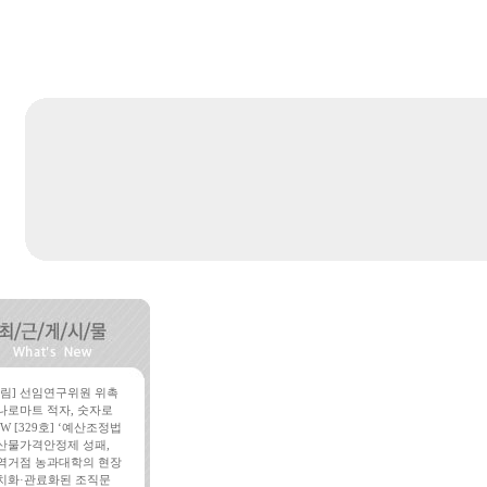
알림] 선임연구위원 위촉
나로마트 적자, 숫자로
W [329호] ‘예산조정법
산물가격안정제 성패,
역거점 농과대학의 현장
치화·관료화된 조직문