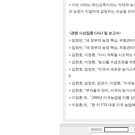
○ 이번 사태는 예산감축이라는 악재와 농
와 농정이 치열하게 갈등하는 모습을 보여
<관련 시선집중 GSnJ 및 보고서>
○
임정빈, “새 정부의 농정 핵심, 위험관리제도: 
○
임정빈, “새 정부의 농정 핵심, 위험관리제도:
○
김한호, 이정환, “다시 개혁을 시도하는 미국 
○
김한호, 이정환, “농산물 수급조정을 위한 몸
○
김한호, 임정빈, “미국의 새로운 농가소득지
8.
○
김한호, 임정빈, 김관수, 이정환, “미국농정 
○
김한호, “부자들의 잔치, 미국의 농가소득지지
○
이정환 외,「2008년 미국농업법 이행 상황
○
이정환 외,「한·미 FTA 대응 미국 농업예산
아이디