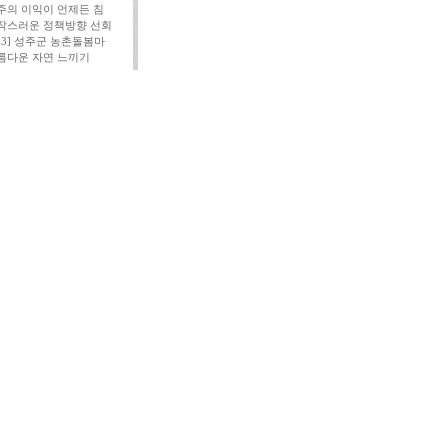
주의 이익이 언제든 침
작스러운 정책방향 선회
113] 성주군 농촌돌봄마
름다운 자연 느끼기