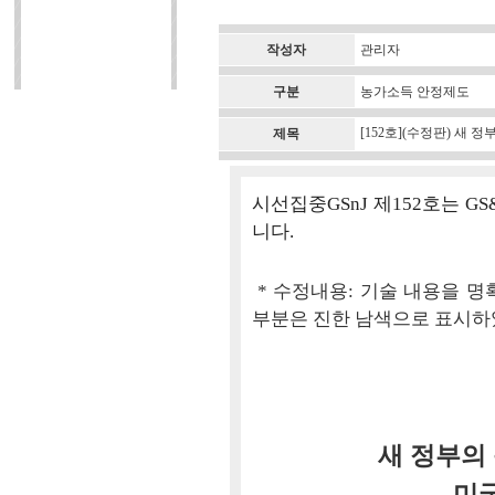
작성자
관리자
구분
농가소득 안정제도
[152호](수정판) 새 
제목
시선집중GSnJ 제152호는 
니다.
* 수정내용: 기술 내용을 명
부분은 진한 남색으로 표시하
새 정부의
미국