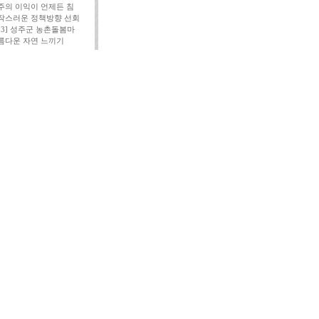
주의 이익이 언제든 침
작스러운 정책방향 선회
113] 성주군 농촌돌봄마
름다운 자연 느끼기