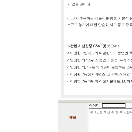
가 있을 것이다.
○ EU가 추구하는 직불제를 통한 기본적 
소규모 농가에 대한 단순화 시도 등도 주
<관련 시선집중 GSnJ 및 보고서>
○
이명헌, “덴마크와 네덜란드의 농업인 육성 및
○
임정빈 외 “스위스 농업과 농정, 우리의 모델이
○
임정빈 외, “다원적 기능에 몰입하는 스위스 농
○
이정환, “농정거버넌스: 그 의미와 대안”, 시선
○
이명헌, “농가단위 직접지불제도: EU의 단일
아이디
댓글