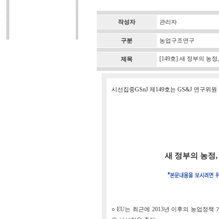
작성자
관리자
구분
농업구조연구
[149호] 새 정부의 농
제목
시선집중GSnJ 제149호는 GS&J 연구
새 정부의 농정,
○ EU는 최근에 2013년 이후의 농업정