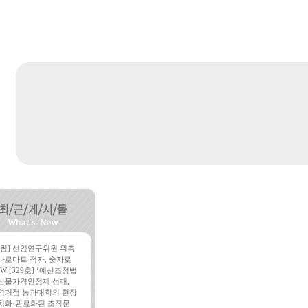
알림] 선임연구위원 위촉
나로마트 적자, 숫자로
W [329호] ‘예산조정법
산물가격안정제 성패,
역거점 농과대학의 현장
치화·관료화된 조직문