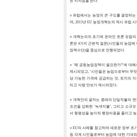
은 시사점을 준다.
○ 유럽에서는 농정의 큰 구도를 결정하
며, 2013년 EU 농정개혁논의 역시 유럽
○ 개혁논의의 초기에 온라인 토론 포럼의
론은 4가지 근본적 질문(시민들의 농업에 대
정책수단)을 중심으로 진행되었다.
○ ‘왜 공동농업정책이 필요한가?’에 대해
제시되었고, ‘시민들은 농업으로부터 무엇
당 가능한 가격에 공급하는 것, 토지의 지
리고 식량 안보가 제시되었다.
○ 개혁안의 골자는 종래의 단일직불의 면
조건을 강화한 ‘녹색지불’, 그리고 소규
서 형평성을 높이되 행정비용을 줄이고 농
○ EU의 사례를 참고하여 새로운 정부 초기
등 각계 시민들로부터 농업에 대한 기대와