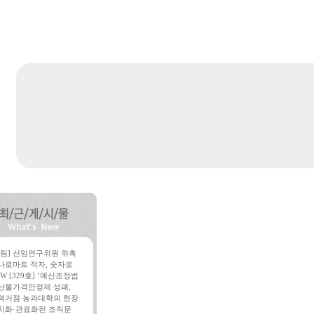
알림] 선임연구위원 위촉
나로마트 적자, 숫자로
W [329호] ‘예산조정법
산물가격안정제 성패,
역거점 농과대학의 현장
치화·관료화된 조직문