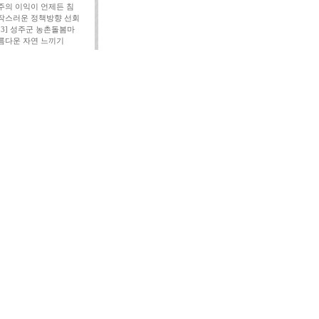
주의 이익이 언제든 침
작스러운 정책방향 선회
113] 성주군 농촌돌봄마
름다운 자연 느끼기