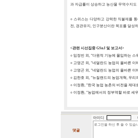
과 자급률이 상승하고 농산물 무역수지도 
○ 스위스는 다양하고 강력한 직불제를 
전, 경관유지, 인구분산이란 목표를 달성
<관련 시선집중 GSnJ 및 보고서>
○
임정빈 외, “다원적 기능에 몰입하는 스위스 농
○
고영곤 외, “네덜란드 농업의 올바른 이해(2)
○
고영곤 외, “네덜란드 농업의 올바른 이해(2):
○
김한호 외, “뉴질랜드의 농업개혁, 우리의 모델
○
이정환, “한국 농업 농촌의 비전을 제대로 논의
○
이정환, “농업에서의 정부역할 바로 세우기: 
아이디
댓글