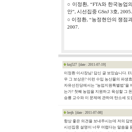
○
이정환, “FTA와 한국농업
안”, 시선집중 GSnJ 3호, 2005.
○
이정환, “농정현안의 쟁점과 대
2007.
knj527
[date : 2011-07-19]
이정환 이사장님! 답신 글 보았습니다. E
우 그 보상은? 이런 수입 농산물의 파생
자유선진당에서는 "농업지원특별법"을 제
는가? 첫째 농업을 지원하고 육성할 그 
승룡 교수와 이 문제에 관하여 탄소세 도
leejh
[date : 2011-07-08]
항상 좋은 의견을 보내주시는데 저의 답변
시선집중 설명이 너무 어렵다는 말씀을 