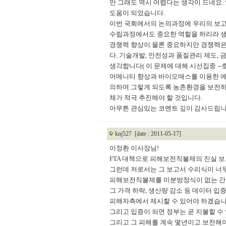
만 그래도 역시 어렵다는 생각이 드네요.
도움이 되었습니다.
이번 국회에서의 논의과정에 우리의 보고서
수립과정에서도 중요한 역할을 하리라 
경쟁력 향상이 물론 중요하지만 경쟁력은
다. 기술개발, 안전성과 품질관리 제도,
생각합니다( 이 문제에 대해 시선집중 --
어메니티 향상과 바이오매스를 이용한 에
의하며 그렇게 되도록 농촌환경을 보전하
체가 적극 추진해야 할 것입니다.
아무튼 관심있는 코멘트 깊이 감사드립니
knj527
[date : 2011-05-17]
이정환 이사장님!
FTA 대책으로 피해보전직불제의 진실 보
그런데 저로서는 그 보고서 수리식이 너
피해보전직불제를 미분방정식이 없는 간
그 가격 하락, 생산량 감소 등 데이터 입
피해자측에서 제시할 수 있어야 하겠습니
그리고 입증이 되면 정부는 곧 지불할 수
그리고 그 피해를 계속 몇년이고 보전해야