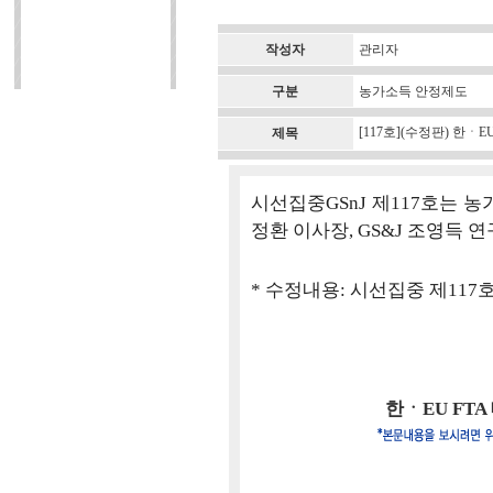
작성자
관리자
구분
농가소득 안정제도
[117호](수정판) 한ㆍ
제목
시선집중GSnJ 제117호는 
정환 이사장, GS&J 조영득
* 수정내용: 시선집중 제11
한ㆍEU FTA