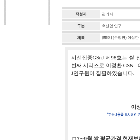
작성자
관리자
구분
축산업 연구
[98호] (수정판) 이상
제목
시선집중GSnJ 제98호는 쌀
번째 시리즈로 이정환 GS&J 
J연구원이 집필하였습니다.
이상
□ 7∼9월 쌀 평균가격 현재보