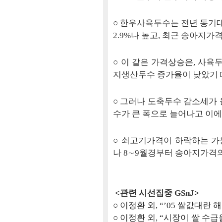
○ 한우사육두수는 전년 동기대
2.9%나 높고, 최근 송아지가
○ 이 같은 가격상승은, 사
지생산두수 증가율이 낮았기 
○ 그러나 도축두수 감소세가 
수가 큰 폭으로 늘어나고 이에
○ 쇠고기가격이 하락하는 가
나 8∼9월경부터 송아지가격의
<관련 시선집중 GSnJ>
○ 이정환 외, “’05 쌀값대란 해부
○ 이정환 외, “시장이 쌀 수급