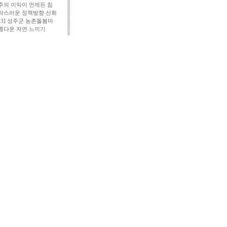
주의 이익이 언제든 침
작스러운 정책방향 선회
113] 성주군 농촌돌봄마
름다운 자연 느끼기