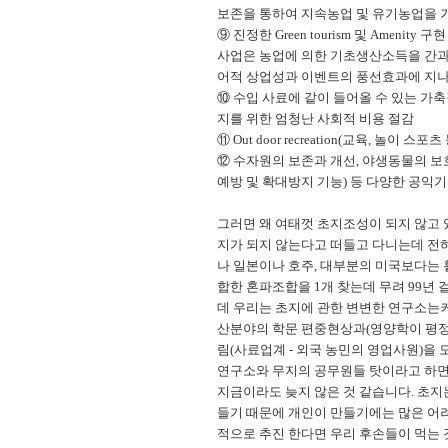
보존을 통하여 지속농업 및 유기농업을 
⑨ 진정한 Green tourism 및 Ameni
사업은 농업에 의한 기초생산소득을 간과
어적 상업성과 이벤트의 풍선효과에 지나지
⑩ 수입 사료에 같이 들어올 수 있는 가축질병
지를 위한 엄청난 사회적 비용 절감
⑪ Out door recreation(교육, 놀이 스
⑫ 수자원의 보존과 개선, 야생동물의 보호와
예방 및 확대방지 기능) 등 다양한 공익기
그러면 왜 여태껏 초지조성이 되지 않고
지가 되지 않는다고 떠들고 다니는데 전혀
나 일본이나 호주, 대부분의 미국보다는 훨
합한 혼파조합을 1개 찾는데 무려 99년
데 우리는 초지에 관한 변변한 연구소는커
산분야의 학문 편중현상과(영양학이 평정-
림(사료업계 - 외국 농민의 영업사원)을 
연구소와 무지의 공무원들 탓이라고 하면
지금이라도 늦지 않은 것 같습니다. 초지는
들기 때문에 개인이 만들기에는 많은 어
적으로 추진 한다면 우리 후손들이 먹는 