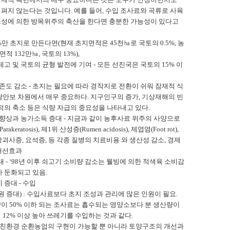
지 않는다는 것입니다. 예를 들어, 수입 조사료와 곡류로 사육
지조성에 의한 방목위주의 축산을 한다면 충분한 가능성이 있다고
%만 초지로 만든다면(현재 초지면적은 45천㏊로 국토의 0.5%, 농
132만㏊, 국토의 13%),
고 및 국토의 균형 발전에 기여 - 모든 선진국은 국토의 15% 이
존도 감소 - 초지는 필요에 따라 경작지로 전환이 쉬워 잠재적 식
안보 차원에서 매우 중요하다. 지구인구의 증가, 기상재해의 빈
적의 축소 등은 식량 자급의 중요성을 나타내고 있다.
 향상과 농가소득 증대 - 지금과 같이 농후사료 위주의 사양으로
eratosis), 제1위 산성증(Rumen acidosis), 제엽염(Foot rot),
nt), 지방괴사증, 요석증, 등 각종 질병의 치료비용 와 생산성 감소, 경제
 개선효과
 - ‘98년 이후 쇠고기 소비량 감소는 웰빙에 의한 적색육 소비감
 둔화되고 있음.
증대 - 수입
 증대) : 수입사료보다 초지 조성과 관리에 많은 인원이 필요.
함량이 50% 이하 되는 조사료는 흡수되는 영양소보다 분 생산량이
12% 이상 높아 쓰레기를 수입하는 것과 같다.
 친환경 순환농업의 구현이 가능할 뿐 아니라 토양구조의 개선과