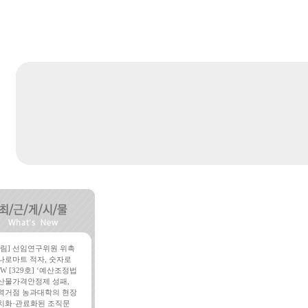
알림] 선임연구위원 위촉
나로마트 적자, 숫자로
W [329호] ‘예산조정법
산물가격안정제 성패,
역거점 농과대학의 현장
치화·관료화된 조직문