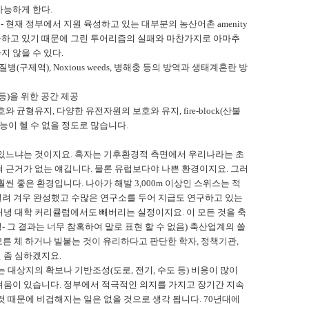
가능하게 한다.
ty 구현 - 현재 정부에서 지원 육성하고 있는 대부분의 농산어촌 amenity
하고 있기 때문에 그린 투어리즘의 실패와 마찬가지로 아마추
 않을 수 있다.
(구제역), Noxious weeds, 병해충 등의 방역과 생태계혼란 방
포츠 등)을 위한 공간 제공
 균형유지, 다양한 유전자원의 보호와 유지, fire-block(산불
능이 헬 수 없을 정도로 많습니다.
 있느냐는 것이지요. 혹자는 기후환경적 측면에서 우리나라는 초
 근거가 없는 얘깁니다. 물론 유럽보다야 나쁜 환경이지요. 그러
씬 좋은 환경입니다. 나아가 해발 3,000m 이상인 스위스는 적
 걸려 겨우 완성했고 수많은 연구소를 두어 지급도 연구하고 있는
녕 대학 커리큘럼에서도 빼버리는 실정이지요. 이 모든 것을 축
 그 결과는 너무 참혹하여 말로 표현 할 수 없음) 축산업계의 쏠
모른 체 하거나 빌붙는 것이 유리하다고 판단한 학자, 정책기관,
 좀 심하겠지요.
 대상지의 확보나 기반조성(도로, 전기, 수도 등) 비용이 많이
려움이 있습니다. 정부에서 적극적인 의지를 가지고 장기간 지속
것 때문에 비겁해지는 일은 없을 것으로 생각 됩니다. 70년대에