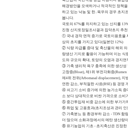
해경방안을 모색하거나 적극적인 정책을 펴
하고 있는 낙농 및 한․육우의 경우 초
봅니다.
국토의 67%를 차지하고 있는 산지를 13
진청 산지토정밀조사결과 집약초지 추천면적 
① 국내 경작 면적 증가로 국토이용효율 제
상의 초지를 가지고 있다(일본만 12%)
② 식량 자급률 증대 및 축산물의 해외 의
량생산 기지로 활용이 가능하며 이는 식량
도와 규모의 확대, 토양의 오염과 경지면
③ 가축 생리적 욕구 충족에 의한 생산성
고창증(Bloat), 제1위 부전각화증(Rumen Parak
제4위 전위(Arbomasal displaceme
연한 감소, 부적절한 사료(BSE) 등 경영
④ 쇠고기 소비 증가에 의한 농가소득 증대
소 보다 상대적으로 비싼 가격으로 소비가
⑤ 중간투입재 비중 감소에 의한 부가가치 
⑥ 취업 및 고용효과(초지조성과 관리 인원
⑦ 가축분뇨 등 환경부하 감소 - TDN 
더 많으며 소화과정에서의 메탄 생산량이 
⑧ 유기농업의 기초 - 초지축산은 진정한