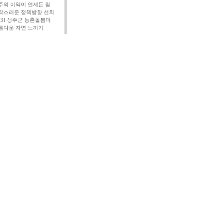
주의 이익이 언제든 침
작스러운 정책방향 선회
113] 성주군 농촌돌봄마
름다운 자연 느끼기