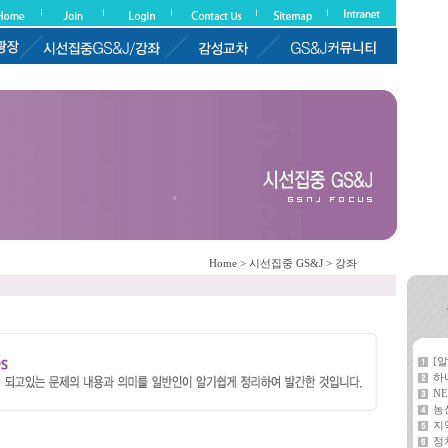
Home > 시선집중 GS&J > 강좌
[
하
NE
농
지
정