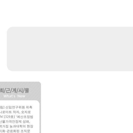
알림] 선임연구위원 위촉
나로마트 적자, 숫자로
W [329호] ‘예산조정법
산물가격안정제 성패,
역거점 농과대학의 현장
치화·관료화된 조직문