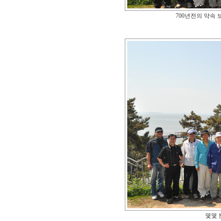
700년전의 약속
몇몇 