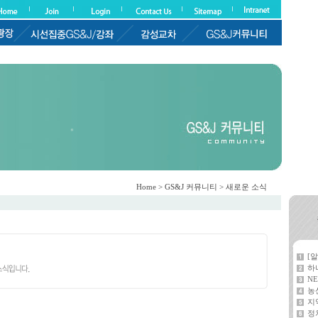
Home > GS&J 커뮤니티 > 새로운 소식
[
하
NE
농
지
정