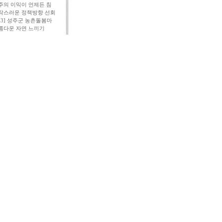
주의 이익이 언제든 침
작스러운 정책방향 선회
113] 성주군 농촌돌봄마
름다운 자연 느끼기