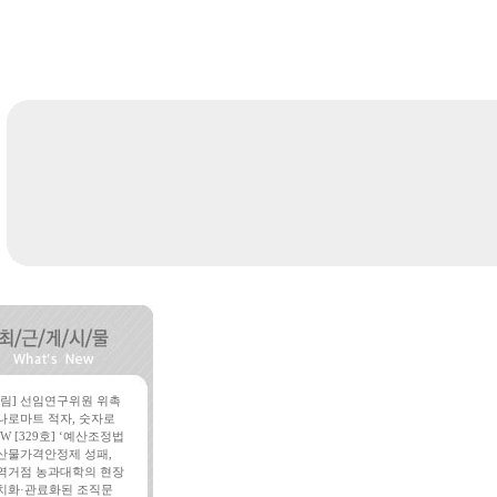
알림] 선임연구위원 위촉
나로마트 적자, 숫자로
W [329호] ‘예산조정법
산물가격안정제 성패,
역거점 농과대학의 현장
치화·관료화된 조직문